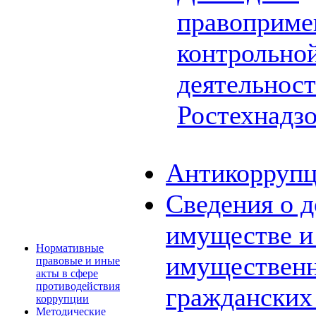
правоприме
контрольной
деятельнос
Ростехнадз
Антикоррупц
Сведения о д
имуществе и 
Нормативные
имущественн
правовые и иные
акты в сфере
противодействия
граждански
коррупции
Методические