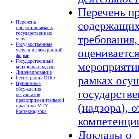
Перечень пр
Перечень
содержащих
предоставляемых
государственных
требования,
услуг
Государственные
оценивается
услуги в электронной
форме
Государственный
мероприяти
контроль и надзор
Лицензирование
рамках осу
Регистрация ОПО
Публичные
обсуждения
государстве
результатов
правоприменительной
(надзора), 
практики МТУ
Ростехнадзора
компетенци
Доклады о