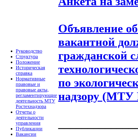
Анкета на зам
Объявление об
вакантной дол
Руководство
гражданской 
Структура
Положение
технологическ
Историческая
справка
по экологичес
Нормативные
правовые и
правовые акты,
надзору (МТУ 
регламентирующие
деятельность МТУ
Ростехнадзора
Отчеты о
деятельности
_____________
управления
Публикации
Вакансии