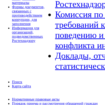
Ростехнадзо
материалы
Формы документов,
связанных с
Комиссия по
противодействием
коррупции, для
требований 
заполнения
Информация для
поведению и
организаций,
подведомственных
Ростехнадзору
конфликта и
Доклады, отч
статистичес
Поиск
Карта сайта
Нормативные правовые акты
Порядок приема и рассмотрения обращений граждан