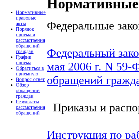
Нормативные
Нормативные
правовые
Федеральные зак
акты
Порядок
приема и
рассмотрения
обращений
Федеральный зако
граждан
График
мая 2006 г. N 59-
приема
Обратиться в
приемную
обращений гражд
Вопрос-ответ
Обзор
обращений
граждан
Результаты
Приказы и распо
рассмотрения
обращений
Инструкция по ра