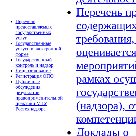
Перечень пр
Перечень
содержащих
предоставляемых
государственных
требования,
услуг
Государственные
оценивается
услуги в электронной
форме
Государственный
мероприяти
контроль и надзор
Лицензирование
рамках осу
Регистрация ОПО
Публичные
обсуждения
государстве
результатов
правоприменительной
(надзора), 
практики МТУ
Ростехнадзора
компетенци
Доклады о