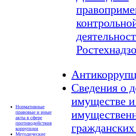
правоприме
контрольной
деятельнос
Ростехнадз
Антикоррупц
Сведения о д
имуществе и 
Нормативные
имущественн
правовые и иные
акты в сфере
противодействия
граждански
коррупции
Методические