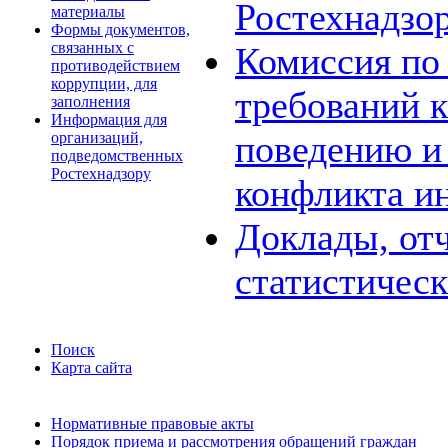
Ростехнадзо
материалы
Формы документов,
связанных с
Комиссия по
противодействием
коррупции, для
требований 
заполнения
Информация для
поведению и
организаций,
подведомственных
Ростехнадзору
конфликта и
Доклады, отч
статистичес
Поиск
Карта сайта
Нормативные правовые акты
Порядок приема и рассмотрения обращений граждан