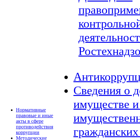
правоприме
контрольной
деятельнос
Ростехнадз
Антикоррупц
Сведения о д
имуществе и 
Нормативные
имущественн
правовые и иные
акты в сфере
противодействия
граждански
коррупции
Методические