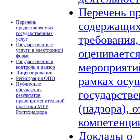
Перечень пр
Перечень
содержащих
предоставляемых
государственных
требования,
услуг
Государственные
оценивается
услуги в электронной
форме
Государственный
мероприяти
контроль и надзор
Лицензирование
рамках осу
Регистрация ОПО
Публичные
обсуждения
государстве
результатов
правоприменительной
(надзора), 
практики МТУ
Ростехнадзора
компетенци
Доклады о