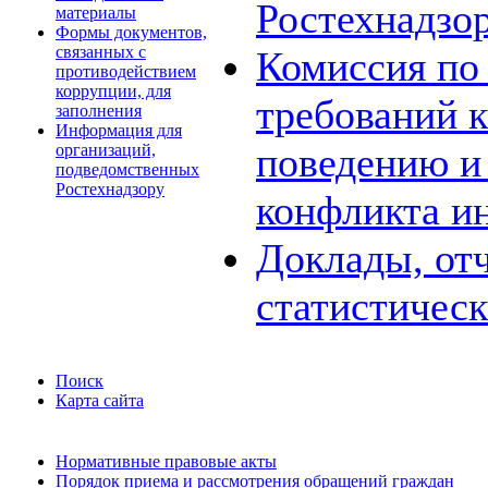
Ростехнадзо
материалы
Формы документов,
связанных с
Комиссия по
противодействием
коррупции, для
требований 
заполнения
Информация для
поведению и
организаций,
подведомственных
Ростехнадзору
конфликта и
Доклады, отч
статистичес
Поиск
Карта сайта
Нормативные правовые акты
Порядок приема и рассмотрения обращений граждан