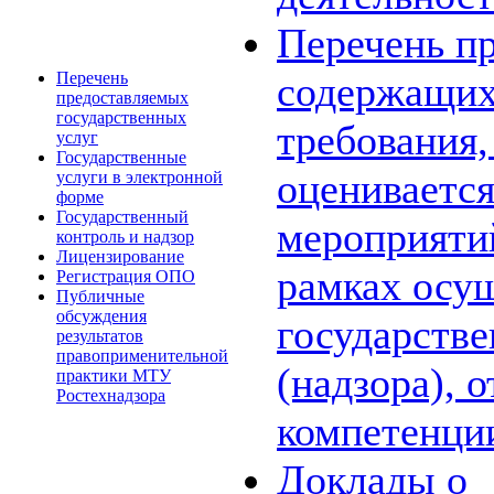
Перечень пр
Перечень
содержащих
предоставляемых
государственных
требования,
услуг
Государственные
оценивается
услуги в электронной
форме
Государственный
мероприяти
контроль и надзор
Лицензирование
рамках осу
Регистрация ОПО
Публичные
обсуждения
государстве
результатов
правоприменительной
(надзора), 
практики МТУ
Ростехнадзора
компетенци
Доклады о