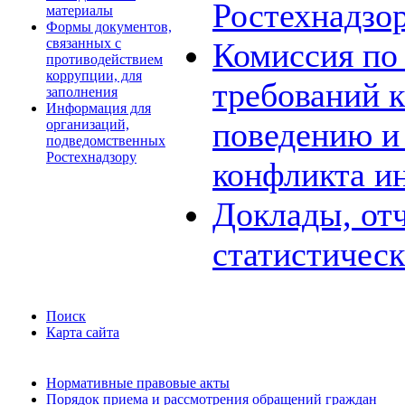
Ростехнадзо
материалы
Формы документов,
связанных с
Комиссия по
противодействием
коррупции, для
требований 
заполнения
Информация для
поведению и
организаций,
подведомственных
Ростехнадзору
конфликта и
Доклады, отч
статистичес
Поиск
Карта сайта
Нормативные правовые акты
Порядок приема и рассмотрения обращений граждан