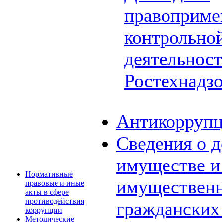
правоприме
контрольной
деятельнос
Ростехнадз
Антикоррупц
Сведения о д
имуществе и 
Нормативные
имущественн
правовые и иные
акты в сфере
противодействия
граждански
коррупции
Методические