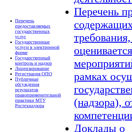
Перечень пр
Перечень
содержащих
предоставляемых
государственных
требования,
услуг
Государственные
оценивается
услуги в электронной
форме
Государственный
мероприяти
контроль и надзор
Лицензирование
рамках осу
Регистрация ОПО
Публичные
обсуждения
государстве
результатов
правоприменительной
(надзора), 
практики МТУ
Ростехнадзора
компетенци
Доклады о