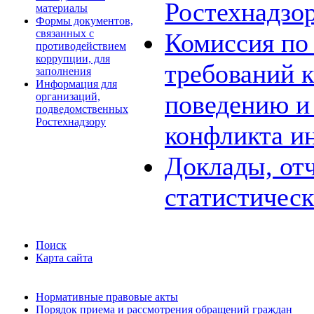
Ростехнадзо
материалы
Формы документов,
связанных с
Комиссия по
противодействием
коррупции, для
требований 
заполнения
Информация для
поведению и
организаций,
подведомственных
Ростехнадзору
конфликта и
Доклады, отч
статистичес
Поиск
Карта сайта
Нормативные правовые акты
Порядок приема и рассмотрения обращений граждан