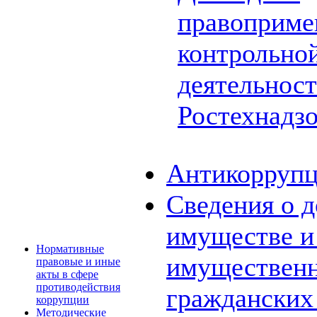
правоприме
контрольной
деятельнос
Ростехнадз
Антикоррупц
Сведения о д
имуществе и 
Нормативные
имущественн
правовые и иные
акты в сфере
противодействия
граждански
коррупции
Методические