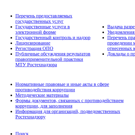
Перечень предоставляемых
государственных услуг
Государственные услуги в
Выдача разр
электронной форме
Уведомления 
Государственный контроль и надзор
Перечень пра
Лицензирование
проведении м
Регистрация ОПО
отнесенных 
Публичные обсуждения результатов
Доклады о пр
правоприменительной практики
МТУ Ростехнадзора
Нормативные правовые и иные акты в сфере
противодействия коррупции
Методические материалы
Формы документов, связанных с противодействием
коррупции, для заполнения
Информация для организаций, подведомственных
Ростехнадзору
Поиск