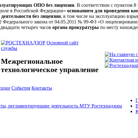
сплуатирующих ОПО без лицензии
. В соответствии с пунктом 8
троле в Российской Федерации»
основанием для проведения ко
 деятельности без лицензии
, в том числе на эксплуатацию вз
ьи 12 Федерального закона от 04.05.2011 № 99-ФЗ «О лицензирова
 двадцати четырех часов
органа прокуратуры
по месту нахожде
Основной сайт
службы
Межрегиональное
технологическое управление
упции
События
Контакты
ты, регламентирующие деятельность МТУ Ростехнадзора