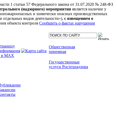
 части 1 статьи 57 Федерального закона от 31.07.2020 № 248-ФЗ
нтрольного (надзорного) мероприятия
является наличие у
рывопожароопасных и химически опасных производственных
нии отдельных видов деятельности»),
с извещением о
ния объекта контроля
Сообщить о фактах нарушения
Общественная
приемная
Государственные
услуги Ростехнадзора
Публикации
Вакансии
Контакты