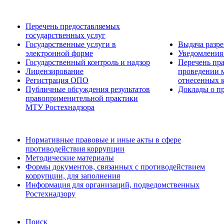
Перечень предоставляемых
государственных услуг
Государственные услуги в
Выдача разр
электронной форме
Уведомления 
Государственный контроль и надзор
Перечень пра
Лицензирование
проведении м
Регистрация ОПО
отнесенных 
Публичные обсуждения результатов
Доклады о пр
правоприменительной практики
МТУ Ростехнадзора
Нормативные правовые и иные акты в сфере
противодействия коррупции
Методические материалы
Формы документов, связанных с противодействием
коррупции, для заполнения
Информация для организаций, подведомственных
Ростехнадзору
Поиск