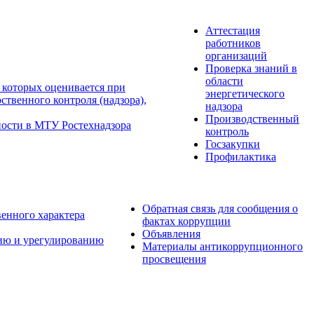
Аттестация
работников
организаций
Проверка знаний в
области
 которых оценивается при
энергетического
твенного контроля (надзора),
надзора
Производственный
ности в МТУ Ростехнадзора
контроль
Госзакупки
Профилактика
Обратная связь для сообщения о
венного характера
фактах коррупции
Объявления
ию и урегулированию
Материалы антикоррупционного
просвещения