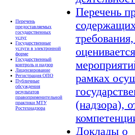
Перечень пр
Перечень
содержащих
предоставляемых
государственных
требования,
услуг
Государственные
оценивается
услуги в электронной
форме
Государственный
мероприяти
контроль и надзор
Лицензирование
рамках осу
Регистрация ОПО
Публичные
обсуждения
государстве
результатов
правоприменительной
(надзора), 
практики МТУ
Ростехнадзора
компетенци
Доклады о