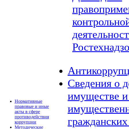
правоприме
контрольной
деятельнос
Ростехнадз
Антикоррупц
Сведения о д
имуществе и 
Нормативные
имущественн
правовые и иные
акты в сфере
противодействия
граждански
коррупции
Методические