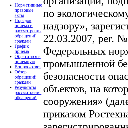
организаций, под
Нормативные
по экологическом
правовые
акты
Порядок
надзору», зарег
приема и
рассмотрения
22.03.2007, per. 
обращений
граждан
График
Федеральных норм
приема
Обратиться в
промышленной бе
приемную
Вопрос-ответ
Обзор
безопасности опа
обращений
граждан
объектов, на кот
Результаты
рассмотрения
сооружения» (дал
обращений
приказом Ростехна
зарегистрирован