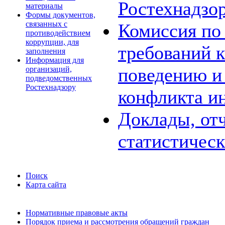
Ростехнадзо
материалы
Формы документов,
связанных с
Комиссия по
противодействием
коррупции, для
требований 
заполнения
Информация для
поведению и
организаций,
подведомственных
Ростехнадзору
конфликта и
Доклады, отч
статистичес
Поиск
Карта сайта
Нормативные правовые акты
Порядок приема и рассмотрения обращений граждан