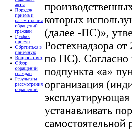
производственных
акты
Порядок
приема и
которых использу
рассмотрения
обращений
(далее -ПС)», ут
граждан
График
Ростехнадзора от 
приема
Обратиться в
приемную
по ПС). Согласно 
Вопрос-ответ
Обзор
подпункта «а» пу
обращений
граждан
Результаты
организация (инд
рассмотрения
обращений
эксплуатирующая
устанавливать пор
самостоятельной 