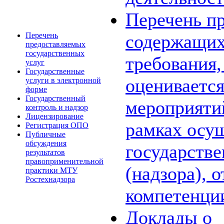
Перечень пр
Перечень
содержащих
предоставляемых
государственных
требования,
услуг
Государственные
оценивается
услуги в электронной
форме
Государственный
мероприяти
контроль и надзор
Лицензирование
рамках осу
Регистрация ОПО
Публичные
обсуждения
государстве
результатов
правоприменительной
(надзора), 
практики МТУ
Ростехнадзора
компетенци
Доклады о