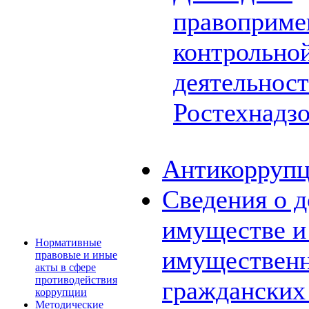
правоприме
контрольной
деятельнос
Ростехнадз
Антикоррупц
Сведения о д
имуществе и 
Нормативные
имущественн
правовые и иные
акты в сфере
противодействия
граждански
коррупции
Методические