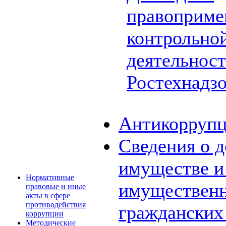
правоприме
контрольной
деятельнос
Ростехнадз
Антикоррупц
Сведения о д
имуществе и 
Нормативные
имущественн
правовые и иные
акты в сфере
противодействия
граждански
коррупции
Методические