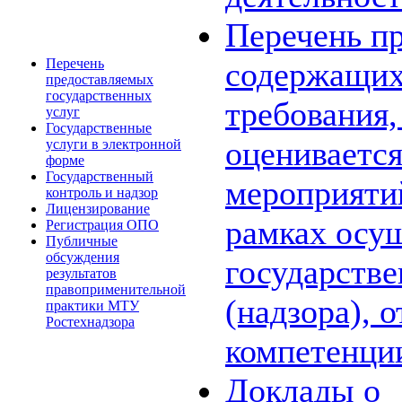
Перечень пр
Перечень
содержащих
предоставляемых
государственных
требования,
услуг
Государственные
оценивается
услуги в электронной
форме
Государственный
мероприяти
контроль и надзор
Лицензирование
рамках осу
Регистрация ОПО
Публичные
обсуждения
государстве
результатов
правоприменительной
(надзора), 
практики МТУ
Ростехнадзора
компетенци
Доклады о