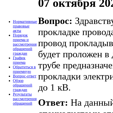
07 октября 202
Вопрос:
Здравству
Нормативные
правовые
прокладке провод
акты
Порядок
провод прокладыв
приема и
рассмотрения
обращений
будет проложен в
граждан
График
трубе предназнач
приема
Обратиться в
приемную
прокладки электр
Вопрос-ответ
Обзор
до 1 кВ.
обращений
граждан
Результаты
рассмотрения
Ответ:
На данный
обращений