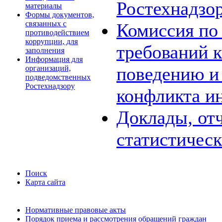
Ростехнадзо
материалы
Формы документов,
связанных с
Комиссия по
противодействием
коррупции, для
требований 
заполнения
Информация для
поведению и
организаций,
подведомственных
Ростехнадзору
конфликта и
Доклады, отч
статистичес
Поиск
Карта сайта
Нормативные правовые акты
Порядок приема и рассмотрения обращений граждан