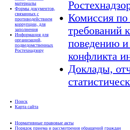
Ростехнадзо
материалы
Формы документов,
связанных с
Комиссия по
противодействием
коррупции, для
требований 
заполнения
Информация для
поведению и
организаций,
подведомственных
Ростехнадзору
конфликта и
Доклады, отч
статистичес
Поиск
Карта сайта
Нормативные правовые акты
Порядок приема и рассмотрения обращений граждан