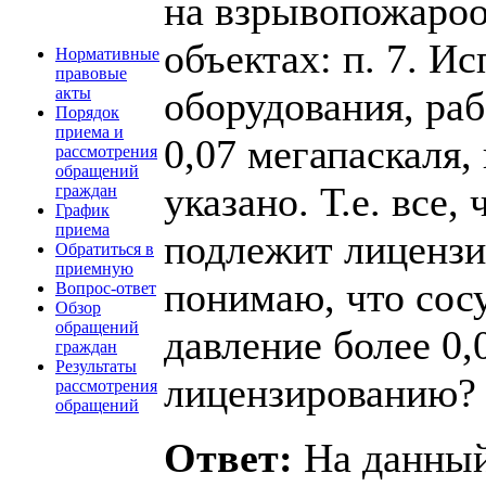
на взрывопожаро
объектах: п. 7. И
Нормативные
правовые
оборудования, ра
акты
Порядок
приема и
0,07 мегапаскаля,
рассмотрения
обращений
указано. Т.е. все,
граждан
График
приема
подлежит лицензи
Обратиться в
приемную
понимаю, что сосу
Вопрос-ответ
Обзор
обращений
давление более 0,
граждан
Результаты
лицензированию?
рассмотрения
обращений
Ответ:
На данный