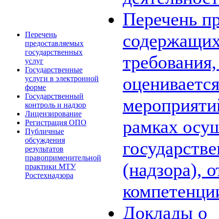
Перечень пр
Перечень
содержащих
предоставляемых
государственных
требования,
услуг
Государственные
оценивается
услуги в электронной
форме
Государственный
мероприяти
контроль и надзор
Лицензирование
рамках осу
Регистрация ОПО
Публичные
обсуждения
государстве
результатов
правоприменительной
(надзора), 
практики МТУ
Ростехнадзора
компетенци
Доклады о