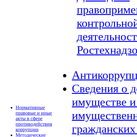
правоприме
контрольной
деятельнос
Ростехнадз
Антикоррупц
Сведения о д
имуществе и 
Нормативные
имущественн
правовые и иные
акты в сфере
противодействия
граждански
коррупции
Методические