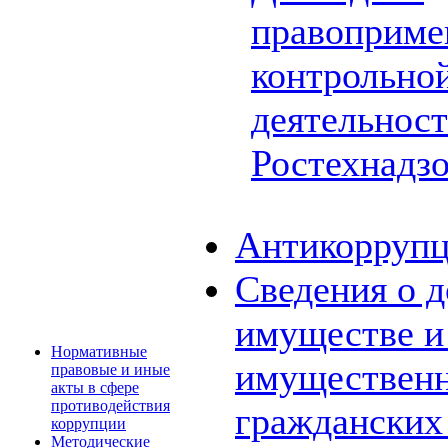
правоприме
контрольной
деятельнос
Ростехнадз
Антикоррупц
Сведения о д
имуществе и 
Нормативные
имущественн
правовые и иные
акты в сфере
противодействия
граждански
коррупции
Методические