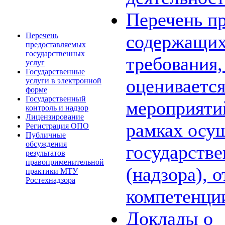
Перечень пр
Перечень
содержащих
предоставляемых
государственных
требования,
услуг
Государственные
оценивается
услуги в электронной
форме
Государственный
мероприяти
контроль и надзор
Лицензирование
рамках осу
Регистрация ОПО
Публичные
обсуждения
государстве
результатов
правоприменительной
(надзора), 
практики МТУ
Ростехнадзора
компетенци
Доклады о