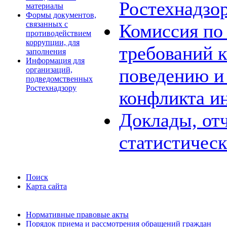
Ростехнадзо
материалы
Формы документов,
связанных с
Комиссия по
противодействием
коррупции, для
требований 
заполнения
Информация для
поведению и
организаций,
подведомственных
Ростехнадзору
конфликта и
Доклады, отч
статистичес
Поиск
Карта сайта
Нормативные правовые акты
Порядок приема и рассмотрения обращений граждан