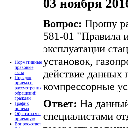
03 ноября 2016
Вопрос:
Прошу раз
581-01 "Правила и
эксплуатации ста
установок, газопр
Нормативные
правовые
действие данных 
акты
Порядок
компрессорные ус
приема и
рассмотрения
обращений
граждан
Ответ:
На данный
График
приема
специалистами от
Обратиться в
приемную
Вопрос-ответ