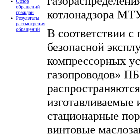
газораспределения
Обзор
обращений
котлонадзора МТУ
граждан
Результаты
рассмотрения
В соответствии с 
обращений
безопасной экспл
компрессорных ус
газопроводов» ПБ
распространяются
изготавливаемые 
стационарные по
винтовые маслоза