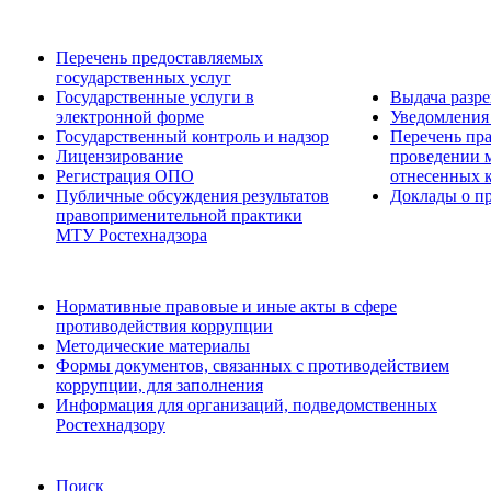
Перечень предоставляемых
государственных услуг
Государственные услуги в
Выдача разр
электронной форме
Уведомления 
Государственный контроль и надзор
Перечень пра
Лицензирование
проведении м
Регистрация ОПО
отнесенных 
Публичные обсуждения результатов
Доклады о пр
правоприменительной практики
МТУ Ростехнадзора
Нормативные правовые и иные акты в сфере
противодействия коррупции
Методические материалы
Формы документов, связанных с противодействием
коррупции, для заполнения
Информация для организаций, подведомственных
Ростехнадзору
Поиск