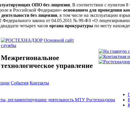
сплуатирующих ОПО без лицензии
. В соответствии с пунктом 8
троле в Российской Федерации»
основанием для проведения ко
 деятельности без лицензии
, в том числе на эксплуатацию вз
ьи 12 Федерального закона от 04.05.2011 № 99-ФЗ «О лицензирова
 двадцати четырех часов
органа прокуратуры
по месту нахожде
Основной сайт
службы
Межрегиональное
технологическое управление
упции
События
Контакты
ты, регламентирующие деятельность МТУ Ростехнадзора