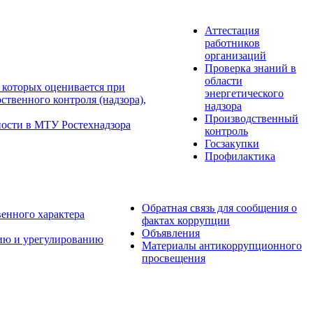
Аттестация
работников
организаций
Проверка знаний в
области
 которых оценивается при
энергетического
твенного контроля (надзора),
надзора
Производственный
ности в МТУ Ростехнадзора
контроль
Госзакупки
Профилактика
Обратная связь для сообщения о
венного характера
фактах коррупции
Объявления
ию и урегулированию
Материалы антикоррупционного
просвещения