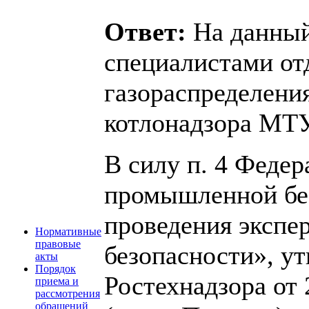
Ответ:
На данный
специалистами от
газораспределения
котлонадзора МТУ
В силу п. 4 Федер
промышленной бе
проведения эксп
Нормативные
правовые
безопасности», у
акты
Порядок
Ростехнадзора от 
приема и
рассмотрения
обращений