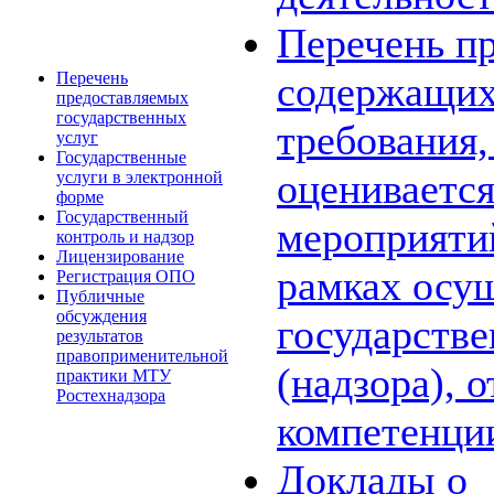
Перечень пр
Перечень
содержащих
предоставляемых
государственных
требования,
услуг
Государственные
оценивается
услуги в электронной
форме
Государственный
мероприяти
контроль и надзор
Лицензирование
рамках осу
Регистрация ОПО
Публичные
обсуждения
государстве
результатов
правоприменительной
(надзора), 
практики МТУ
Ростехнадзора
компетенци
Доклады о