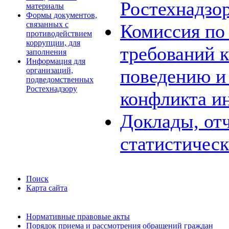
Ростехнадзо
материалы
Формы документов,
связанных с
Комиссия по
противодействием
коррупции, для
требований 
заполнения
Информация для
поведению и
организаций,
подведомственных
Ростехнадзору
конфликта и
Доклады, отч
статистичес
Поиск
Карта сайта
Нормативные правовые акты
Порядок приема и рассмотрения обращений граждан