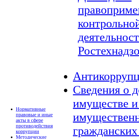
правоприме
контрольной
деятельнос
Ростехнадз
Антикоррупц
Сведения о д
имуществе и 
Нормативные
имущественн
правовые и иные
акты в сфере
противодействия
граждански
коррупции
Методические