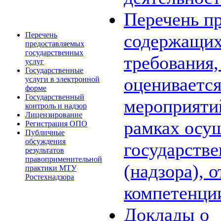
Перечень пр
Перечень
содержащих
предоставляемых
государственных
требования,
услуг
Государственные
оценивается
услуги в электронной
форме
Государственный
мероприяти
контроль и надзор
Лицензирование
рамках осу
Регистрация ОПО
Публичные
обсуждения
государстве
результатов
правоприменительной
(надзора), 
практики МТУ
Ростехнадзора
компетенци
Доклады о