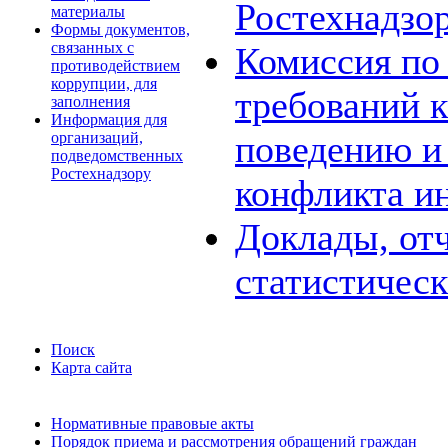
Ростехнадзо
материалы
Формы документов,
связанных с
Комиссия по
противодействием
коррупции, для
требований 
заполнения
Информация для
поведению и
организаций,
подведомственных
Ростехнадзору
конфликта и
Доклады, отч
статистичес
Поиск
Карта сайта
Нормативные правовые акты
Порядок приема и рассмотрения обращений граждан