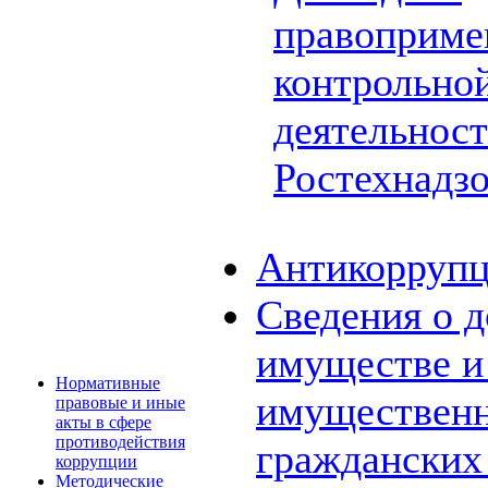
правоприме
контрольной
деятельнос
Ростехнадз
Антикоррупц
Сведения о д
имуществе и 
Нормативные
имущественн
правовые и иные
акты в сфере
противодействия
граждански
коррупции
Методические