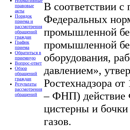
Нормативные
В соответствии с 
правовые
акты
Федеральных норм
Порядок
приема и
рассмотрения
промышленной бе
обращений
граждан
промышленной без
График
приема
Обратиться в
оборудования, ра
приемную
Вопрос-ответ
давлением», утве
Обзор
обращений
граждан
Ростехнадзора от 
Результаты
рассмотрения
– ФНП) действие
обращений
цистерны и бочки
газов.