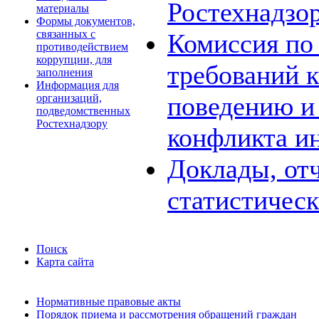
Ростехнадзо
материалы
Формы документов,
связанных с
Комиссия по
противодействием
коррупции, для
требований 
заполнения
Информация для
поведению и
организаций,
подведомственных
Ростехнадзору
конфликта и
Доклады, отч
статистичес
Поиск
Карта сайта
Нормативные правовые акты
Порядок приема и рассмотрения обращений граждан