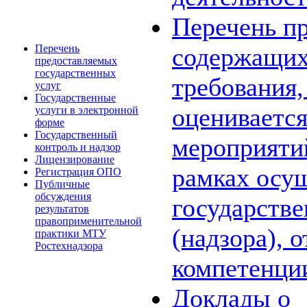
Перечень пр
Перечень
содержащих
предоставляемых
государственных
требования,
услуг
Государственные
оценивается
услуги в электронной
форме
Государственный
мероприяти
контроль и надзор
Лицензирование
рамках осу
Регистрация ОПО
Публичные
обсуждения
государстве
результатов
правоприменительной
(надзора), 
практики МТУ
Ростехнадзора
компетенци
Доклады о