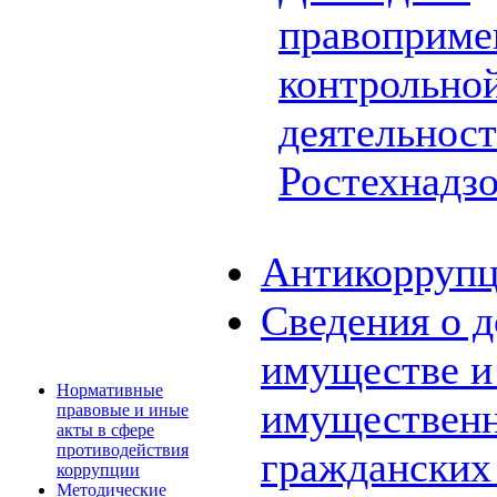
правоприме
контрольной
деятельнос
Ростехнадз
Антикоррупц
Сведения о д
имуществе и 
Нормативные
имущественн
правовые и иные
акты в сфере
противодействия
граждански
коррупции
Методические