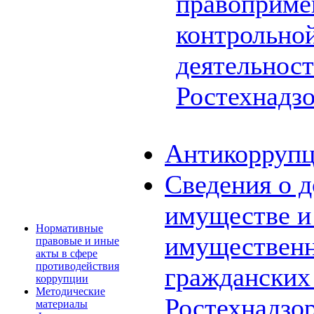
правоприме
контрольной
деятельнос
Ростехнадз
Антикоррупц
Сведения о д
имуществе и 
Нормативные
имущественн
правовые и иные
акты в сфере
противодействия
граждански
коррупции
Методические
Ростехнадзо
материалы