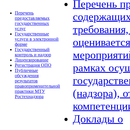
Перечень пр
Перечень
содержащих
предоставляемых
государственных
требования,
услуг
Государственные
оценивается
услуги в электронной
форме
Государственный
мероприяти
контроль и надзор
Лицензирование
рамках осу
Регистрация ОПО
Публичные
обсуждения
государстве
результатов
правоприменительной
(надзора), 
практики МТУ
Ростехнадзора
компетенци
Доклады о