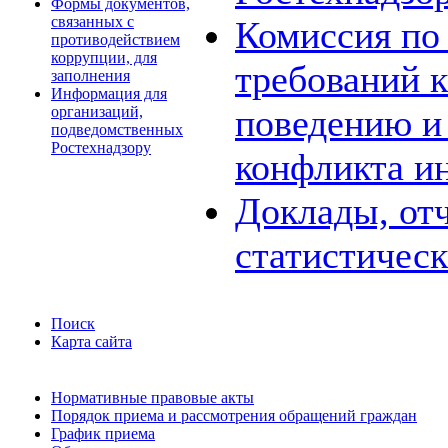
Формы документов,
связанных с
Комиссия по
противодействием
коррупции, для
требований 
заполнения
Информация для
поведению и
организаций,
подведомственных
Ростехнадзору
конфликта и
Доклады, отч
статистичес
Поиск
Карта сайта
Нормативные правовые акты
Порядок приема и рассмотрения обращений граждан
График приема