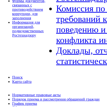
Формы документов,
связанных с
Комиссия по
противодействием
коррупции, для
требований 
заполнения
Информация для
поведению и
организаций,
подведомственных
Ростехнадзору
конфликта и
Доклады, отч
статистичес
Поиск
Карта сайта
Нормативные правовые акты
Порядок приема и рассмотрения обращений граждан
График приема