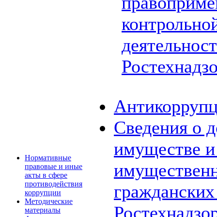
правоприме
контрольной
деятельнос
Ростехнадз
Антикоррупц
Сведения о д
имуществе и 
Нормативные
имущественн
правовые и иные
акты в сфере
противодействия
граждански
коррупции
Методические
Ростехнадзо
материалы