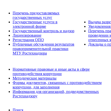
Перечень предоставляемых
государственных услуг
Государственные услуги в
Выдача разр
электронной форме
Уведомления 
Государственный контроль и надзор
Перечень пра
Лицензирование
проведении м
Регистрация ОПО
отнесенных 
Публичные обсуждения результатов
Доклады о пр
правоприменительной практики
МТУ Ростехнадзора
Нормативные правовые и иные акты в сфере
противодействия коррупции
Методические материалы
Формы документов, связанных с противодействием
коррупции, для заполнения
Информация для организаций, подведомственных
Ростехнадзору
Поиск