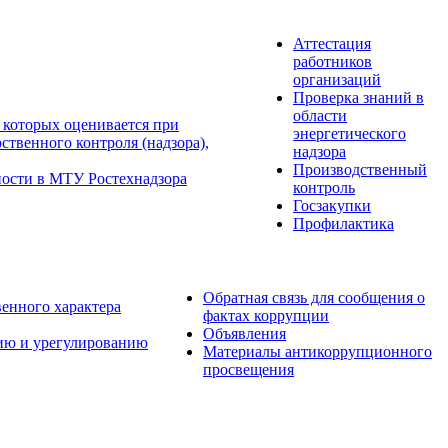
Аттестация
работников
организаций
Проверка знаний в
области
 которых оценивается при
энергетического
твенного контроля (надзора),
надзора
Производственный
ности в МТУ Ростехнадзора
контроль
Госзакупки
Профилактика
Обратная связь для сообщения о
венного характера
фактах коррупции
Объявления
ию и урегулированию
Материалы антикоррупционного
просвещения