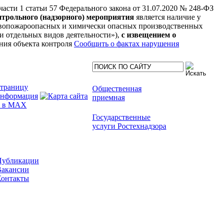
 части 1 статьи 57 Федерального закона от 31.07.2020 № 248-ФЗ
нтрольного (надзорного) мероприятия
является наличие у
рывопожароопасных и химически опасных производственных
нии отдельных видов деятельности»),
с извещением о
ния объекта контроля
Сообщить о фактах нарушения
Общественная
приемная
Государственные
услуги Ростехнадзора
Публикации
Вакансии
Контакты