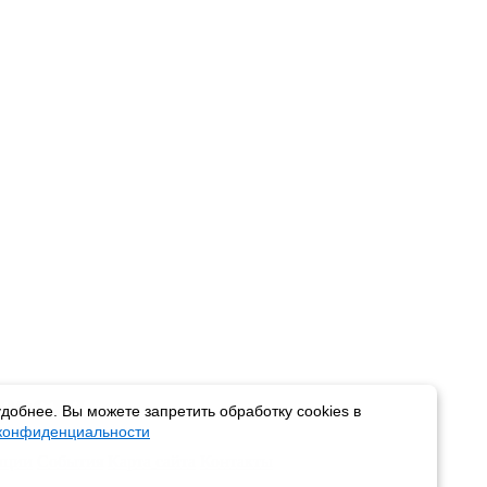
вости
добнее. Вы можете запретить обработку cookies в
 конфиденциальности
пции
События
Карта сайта
Контакты