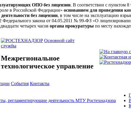
сплуатирующих ОПО без лицензии
. В соответствии с пунктом 8
троле в Российской Федерации»
основанием для проведения ко
 деятельности без лицензии
, в том числе на эксплуатацию вз
ьи 12 Федерального закона от 04.05.2011 № 99-ФЗ «О лицензирова
 двадцати четырех часов
органа прокуратуры
по месту нахожде
Основной сайт
службы
Межрегиональное
технологическое управление
упции
События
Контакты
ты, регламентирующие деятельность МТУ Ростехнадзора