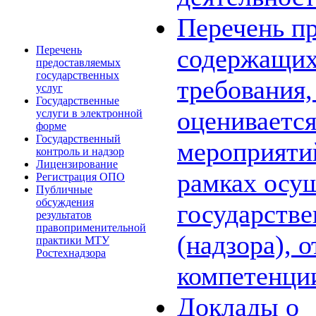
Перечень пр
Перечень
содержащих
предоставляемых
государственных
требования,
услуг
Государственные
оценивается
услуги в электронной
форме
Государственный
мероприяти
контроль и надзор
Лицензирование
рамках осу
Регистрация ОПО
Публичные
обсуждения
государстве
результатов
правоприменительной
(надзора), 
практики МТУ
Ростехнадзора
компетенци
Доклады о