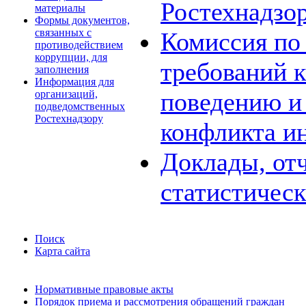
Ростехнадзо
материалы
Формы документов,
связанных с
Комиссия по
противодействием
коррупции, для
требований 
заполнения
Информация для
поведению и
организаций,
подведомственных
Ростехнадзору
конфликта и
Доклады, отч
статистичес
Поиск
Карта сайта
Нормативные правовые акты
Порядок приема и рассмотрения обращений граждан