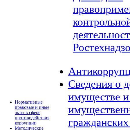
правоприме
контрольной
деятельнос
Ростехнадз
Антикоррупц
Сведения о д
имуществе и 
Нормативные
имущественн
правовые и иные
акты в сфере
противодействия
граждански
коррупции
Методические